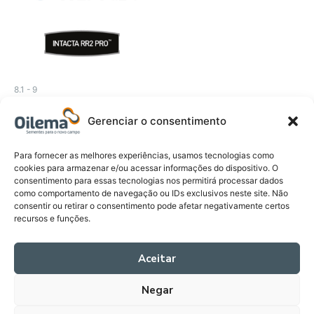
8.1 - 9
Semente de Soja GH 2483
IPRO
Gerenciar o consentimento
Avaliação
0
Para fornecer as melhores experiências, usamos tecnologias como
Leia mais
de
cookies para armazenar e/ou acessar informações do dispositivo. O
5
consentimento para essas tecnologias nos permitirá processar dados
como comportamento de navegação ou IDs exclusivos neste site. Não
consentir ou retirar o consentimento pode afetar negativamente certos
recursos e funções.
Aceitar
Negar
Oilema – Todos os direitos reservados. Orgulhosamente