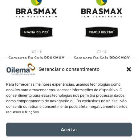
8.1 - 9
7.1 - 8
Semente De Soja BRASMAX
Semente De Soja BRASMAX
DOMÍNIO IPRO
BÔNUS IPRO
Gerenciar o consentimento
Leia Mais
Leia Mais
Para fornecer as melhores experiências, usamos tecnologias como
cookies para armazenar e/ou acessar informações do dispositivo. O
consentimento para essas tecnologias nos permitirá processar dados
como comportamento de navegação ou IDs exclusivos neste site. Não
consentir ou retirar o consentimento pode afetar negativamente certos
recursos e funções.
Oilema – Todos os direitos reservados. Orgulhosamente
desenvolvido por
Debaro
.
Aceitar
F
Y
I
L
S