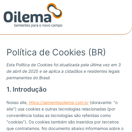
Ir
Consent
Consent
Consent
Consent
Consent
Consent
Consent
Consent
Consent
Consent
Consent
Consent
Consent
Consent
Consent
Consent
Categorias
para
to
to
to
to
to
to
to
to
to
to
to
to
to
to
to
to
o
service
service
service
service
service
service
service
service
service
service
service
service
service
service
service
service
conteúdo
elementor
woocommerc
wordpress
sourcebuster
mailpoet
wordfence
google-
google-
google-
youtube
facebook
linkedin
whatsapp
complianz
google-
diversos
js
fonts
recaptcha
maps
analytics
Política de Cookies (BR)
Esta Política de Cookies foi atualizada pela última vez em 3
de abril de 2025 e se aplica a cidadãos e residentes legais
permanentes do Brasil.
1. Introdução
Nosso site,
https://sementesoilema.com.br
(doravante: "o
site") usa cookies e outras tecnologias relacionadas (por
conveniência todas as tecnologias são referidas como
"cookies"). Os cookies também são inseridos por terceiros
que contratamos. No documento abaixo informamos sobre o