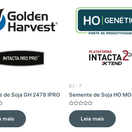
6.1 - 7
 de Soja GH 2478 IPRO
Semente de Soja HO MO
Avaliação
0
a mais
Leia mais
de
5