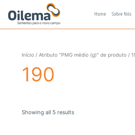
Ir
para
Home
Sobre Nós
o
conteúdo
Início
/ Atributo "PMG médio (g)" de produto / 1
190
Showing all 5 results