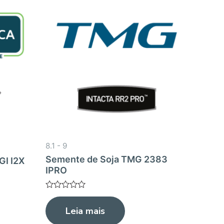
8.1 - 9
Semente de Soja TMG 2383
GI I2X
IPRO
Avaliação
0
Leia mais
de
5