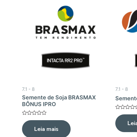
7.1 - 8
7.1 - 8
Semente de Soja BRASMAX
Semente
BÔNUS IPRO
Avaliação
0
Avaliação
Lei
de
0
Leia mais
5
de
5