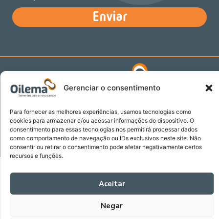
o
Enviar
formulário
declaro
que
li
e
concordo
com
Gerenciar o consentimento
a
política
Para fornecer as melhores experiências, usamos tecnologias como
de
Oilema – Todos os direitos reservados. Orgulhosamente
cookies para armazenar e/ou acessar informações do dispositivo. O
desenvolvido por
Debaro
.
privacidade
consentimento para essas tecnologias nos permitirá processar dados
e
como comportamento de navegação ou IDs exclusivos neste site. Não
F
Y
I
L
S
proteção
consentir ou retirar o consentimento pode afetar negativamente certos
a
o
n
i
p
recursos e funções.
de
c
u
s
n
o
dados
e
t
t
k
t
b
u
a
e
i
da
Aceitar
o
b
g
d
f
Oilema.
o
e
r
i
y
Negar
k
a
n
m