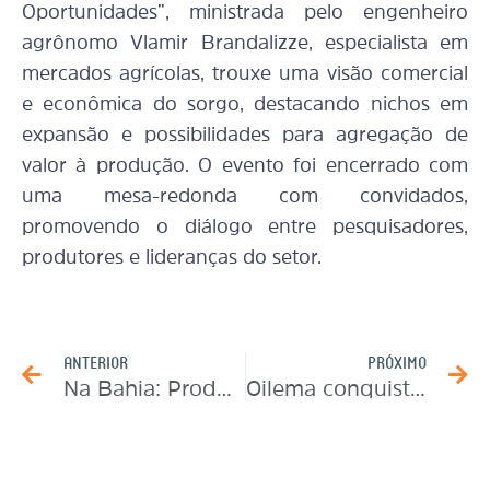
Oportunidades”, ministrada pelo engenheiro
agrônomo Vlamir Brandalizze, especialista em
mercados agrícolas, trouxe uma visão comercial
e econômica do sorgo, destacando nichos em
expansão e possibilidades para agregação de
valor à produção. O evento foi encerrado com
uma mesa-redonda com convidados,
promovendo o diálogo entre pesquisadores,
produtores e lideranças do setor.
Prev
N
ANTERIOR
PRÓXIMO
Na Bahia: Produtores buscam soluções para controle de nematoides
Oilema conquista o selo GPTW, pelo segundo ano consecutivo