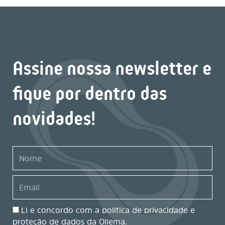
Assine nossa newsletter e
fique por dentro das
novidades!
Nome
Email
Ao
Li e concordo com a política de privacidade e
preencher
proteção de dados da Oilema.