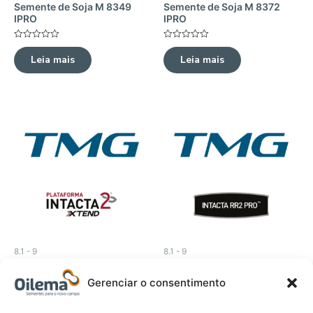
Semente de Soja M 8349
Semente de Soja M 8372
IPRO
IPRO
Avaliação
Avaliação
0
0
Leia mais
Leia mais
de
de
5
5
8.1 - 9
8.1 - 9
Semente de Soja TMG
Semente de Soja TMG 2383
22X83 I2X
IPRO
Gerenciar o consentimento
Avaliação
Avaliação