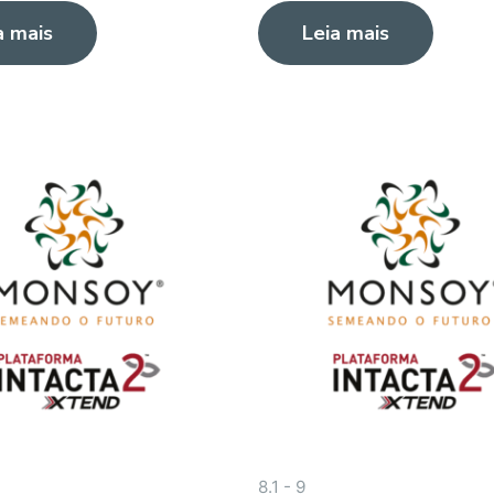
0
a mais
Leia mais
de
5
8.1 - 9