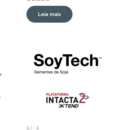
Avaliação
0
Leia mais
de
5
8.1 - 9