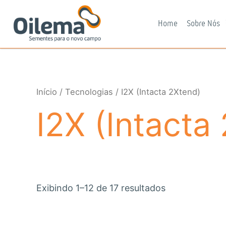
Ir
para
Home
Sobre Nós
o
conteúdo
Início
/
Tecnologias
/ I2X (Intacta 2Xtend)
I2X (Intacta
Exibindo 1–12 de 17 resultados