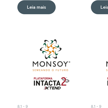
0
0
Leia mais
Lei
de
de
5
5
8.1 - 9
8.1 - 9