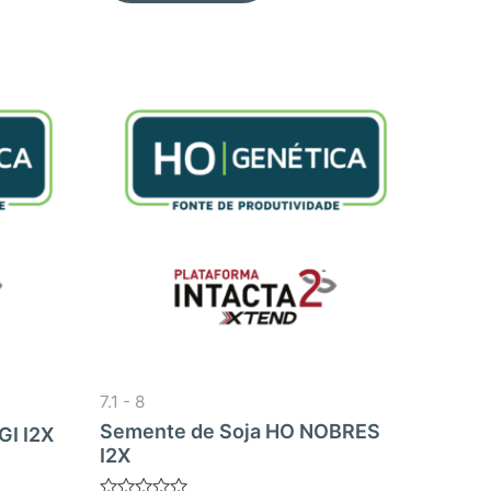
7.1 - 8
Semente de Soja HO NOBRES
GI I2X
I2X