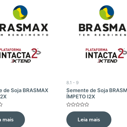
8.1 - 9
e de Soja BRASMAX
Semente de Soja BRAS
I2X
ÍMPETO I2X
Avaliação
0
a mais
Leia mais
de
5