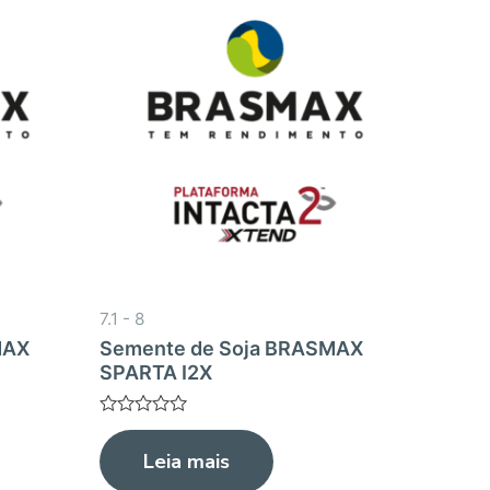
7.1 - 8
MAX
Semente de Soja BRASMAX
SPARTA I2X
Avaliação
0
Leia mais
de
5