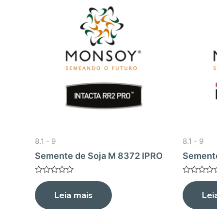
8.1 - 9
8.1 - 9
Semente de Soja M 8372 IPRO
Semente
Avaliação
Avaliação
0
0
Leia mais
Lei
de
de
5
5