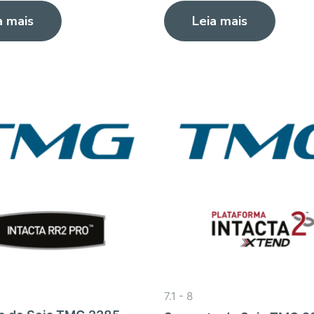
0
a mais
Leia mais
de
5
7.1 - 8