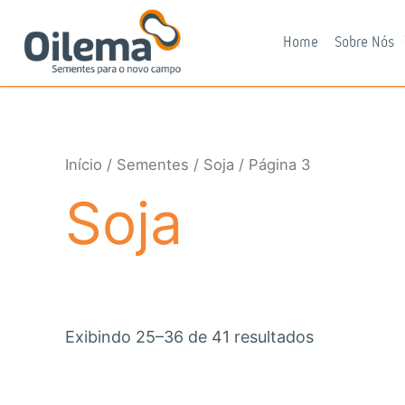
Ir
para
Home
Sobre Nós
o
conteúdo
Início
/
Sementes
/
Soja
/ Página 3
Soja
Exibindo 25–36 de 41 resultados