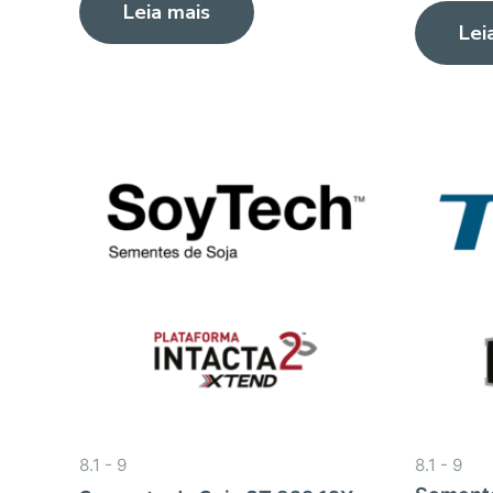
Leia mais
de
0
5
Lei
de
5
8.1 - 9
8.1 - 9