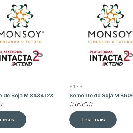
8.1 - 9
 de Soja M 8434 I2X
Semente de Soja M 8606
Avaliação
0
a mais
Leia mais
de
5