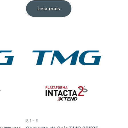
0
Leia mais
de
5
8.1 - 9