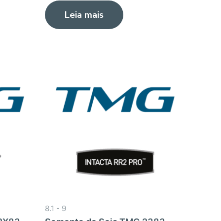
0
Leia mais
de
5
8.1 - 9