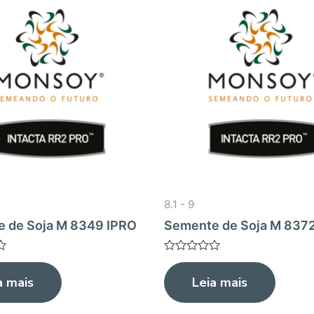
8.1 - 9
 de Soja M 8349 IPRO
Semente de Soja M 837
Avaliação
0
a mais
Leia mais
de
5