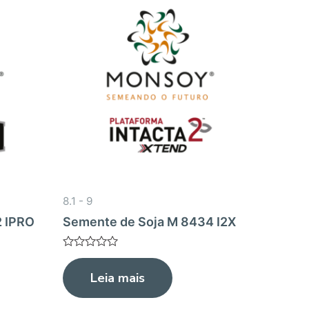
8.1 - 9
2 IPRO
Semente de Soja M 8434 I2X
Avaliação
0
Leia mais
de
5