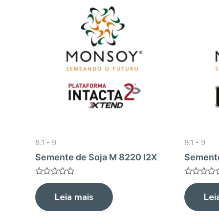
8.1 - 9
8.1 - 9
Semente de Soja M 8220 I2X
Semente
Avaliação
Avaliação
0
0
Leia mais
Lei
de
de
5
5