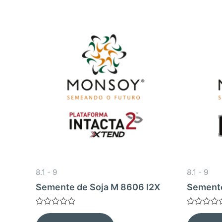
8.1 - 9
8.1 - 9
Semente de Soja M 8606 I2X
Semente
Avaliação
Avaliação
0
0